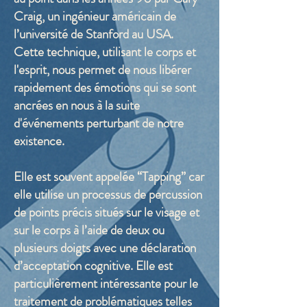
ou thérapie), très loin des spectacles
Craig, un ingénieur américain de
d’hypnose. Ma pratique permet
l’université de Stanford au USA.
l’émergence de l’inconscient
et donc un
Cette technique, utilisant le corps et
travail en
collaboration
entre la
l'esprit, nous permet de nous libérer
conscience (qui je suis et ce que je
rapidement des émotions qui se sont
désire) et nos
schémas intérieurs
(notre
ancrées en nous à la suite
«pilote automatique», nos
d'événements perturbant de notre
«programmes»).
existence.
"Rendre l'inconscient conscient"
Elle est souvent appelée “Tapping” car
L’
inconscient est bienveillan
t. Mais bien
elle utilise un processus de percussion
qu’il soit toujours animé d’une
intention
de points précis situés sur le visage et
positive
, les stratégies qu’il met en place
sur le corps à l’aide de deux ou
ne sont pas toujours les mieux adaptées
plusieurs doigts avec une déclaration
pour nous… On ne travaille donc pas en
d’acceptation cognitive. Elle est
force contre lui pour changer, on
particulièrement intéressante pour le
choisit plutôt de prendre en compte
traitement de problématiques telles