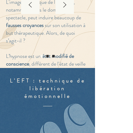
L'image médiatique de l'hypnose,
notamment dans le domaine du
spectacle, peut induire beaucoup de
fausses croyances
sur son utilisation à
but thérapeutique. Alors, de quoi
s’agit-il ?
L’hypnose est un
état modifié
de
conscience
, différent de l'état de veille
ou du sommeil. Il s’agit d’un
état
naturel
que l'on vit tous les jours sans
L'EFT : technique de
en avoir forcément conscience : une
libération
rêverie (on est «dans la lune»), un état
émotionnelle
d'absorption intense (comme lorsqu'on
regarde un film passionnant), un
moment d'intuition...
Le terme hypnose désigne également