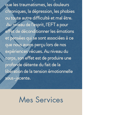
cette intention positive pour la
que les traumatismes, les douleurs
réorienter
vers le comportement qui
chroniques, la dépression, les phobies
convient.
ou toute autre difficulté et mal être.
Au niveau de l'esprit, l'EFT a pour
L'hypnothérapie
effet de déconditionner les émotions
et pensées qui se sont associées à ce
que nous avons perçu lors de nos
expériences vécues. Au niveau du
corps, son effet est de produire une
profonde détente du fait de la
libération de la tension émotionnelle
sous-jacente.
Mes Services