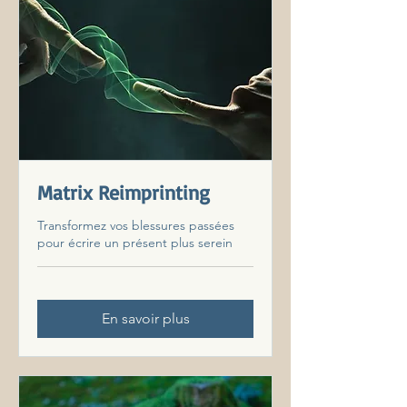
Matrix Reimprinting
Transformez vos blessures passées
pour écrire un présent plus serein
En savoir plus