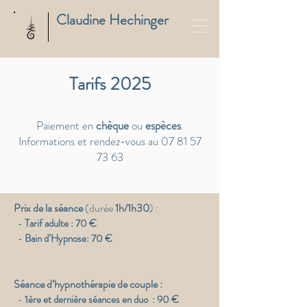
Claudine Hechinger
Tarifs 2025
Paiement en
chèque
ou
espèces
.
Informations et rendez-vous au
07 81 57
73 63
Prix de la séance
(durée
1h/1h30
) :
-
Tarif adulte : 70 €
-
Bain d’Hypnose: 70 €
Séance d’hypnothérapie de couple :
-
1ère et dernière séances en duo : 90 €