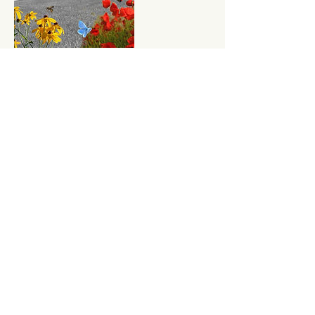
Coordonnées
49 Rue des Grains, 68200 Mulhouse, France
Responsable juridique du site Claudine Hechinger,
Siret no
50466389900020
, Email:
claudine.hechinger@gmail.com
, Siège social : 49
rue des Grains 68200 Mulhouse, membre du
Syndicat National des Hypnothérapeutes
https://snhypnose.fr/